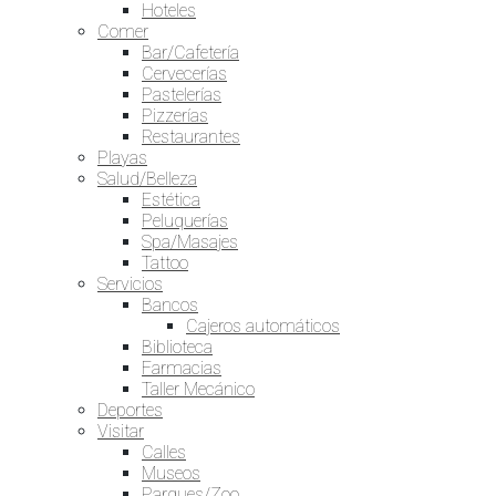
Hoteles
Comer
Bar/Cafetería
Cervecerías
Pastelerías
Pizzerías
Restaurantes
Playas
Salud/Belleza
Estética
Peluquerías
Spa/Masajes
Tattoo
Servicios
Bancos
Cajeros automáticos
Biblioteca
Farmacias
Taller Mecánico
Deportes
Visitar
Calles
Museos
Parques/Zoo