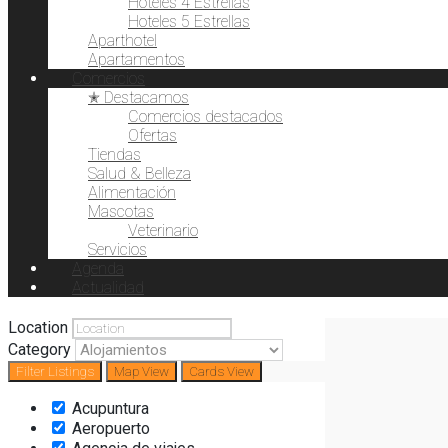
Hoteles 4 Estrellas
Hoteles 5 Estrellas
Aparthotel
Apartamentos
Comercios
✭ Destacamos
Comercios destacados
Ofertas
Tiendas
Salud & Belleza
Alimentación
Mascotas
Veterinario
Servicios
Agenda
Actualidad
Location
Category
Filter
Listings
Map View
Cards View
Acupuntura
Aeropuerto