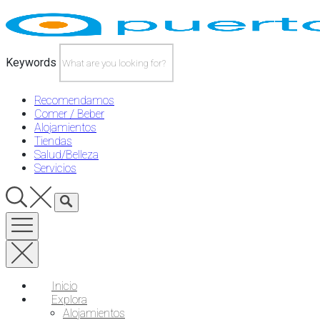
Skip
to
content
Keywords
Recomendamos
Comer / Beber
Alojamientos
Tiendas
Salud/Belleza
Servicios
Inicio
Explora
Alojamientos