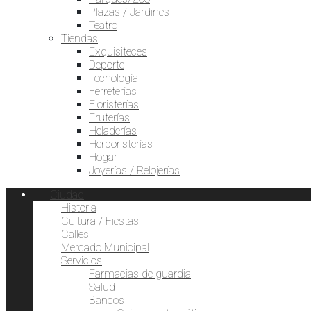
Plazas / Jardines
Teatro
Tiendas
Exquisiteces
Deporte
Tecnología
Ferreterías
Floristerías
Fruterías
Heladerías
Herboristerías
Hogar
Joyerías / Relojerías
Ciudad
Historia
Cultura / Fiestas
Calles
Mercado Municipal
Servicios
Farmacias de guardia
Salud
Bancos