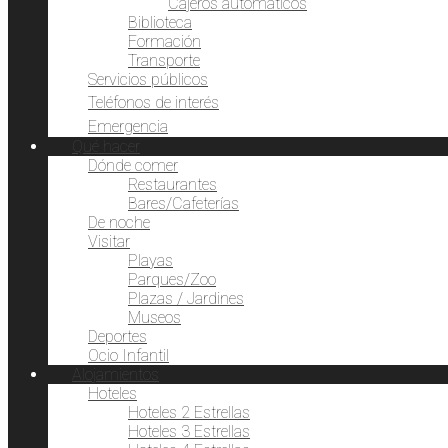
Cajeros automáticos
Biblioteca
Formación
Transporte
Servicios públicos
Teléfonos de interés
Emergencia
Qué hacer
Dónde comer
Restaurantes
Bares/Cafeterías
De noche
Visitar
Playas
Parques/Zoo
Plazas / Jardines
Museos
Deportes
Ocio Infantil
Alojamientos
Hoteles
Hoteles 2 Estrellas
Hoteles 3 Estrellas