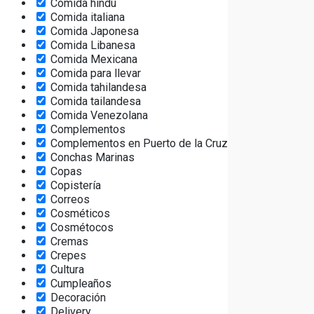
Comida hindú
Comida italiana
Comida Japonesa
Comida Libanesa
Comida Mexicana
Comida para llevar
Comida tahilandesa
Comida tailandesa
Comida Venezolana
Complementos
Complementos en Puerto de la Cruz
Conchas Marinas
Copas
Copistería
Correos
Cosméticos
Cosmétocos
Cremas
Crepes
Cultura
Cumpleaños
Decoración
Delivery