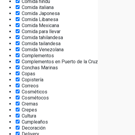
Comida hindú
Comida italiana
Comida Japonesa
Comida Libanesa
Comida Mexicana
Comida para llevar
Comida tahilandesa
Comida tailandesa
Comida Venezolana
Complementos
Complementos en Puerto de la Cruz
Conchas Marinas
Copas
Copistería
Correos
Cosméticos
Cosmétocos
Cremas
Crepes
Cultura
Cumpleaños
Decoración
Delivery