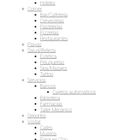
Hoteles
Comer
Bar/Cafetería
Cervecerías
Pastelerías
Pizzerías
Restaurantes
Playas
Salud/Belleza
Estética
Peluquerías
Spa/Masajes
Tattoo
Servicios
Bancos
Cajeros automáticos
Biblioteca
Farmacias
Taller Mecánico
Deportes
Visitar
Calles
Museos
Parques/Zoo