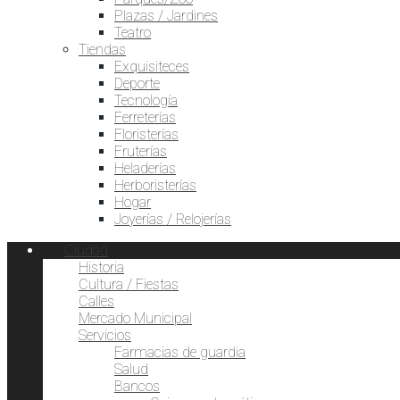
Plazas / Jardines
Teatro
Tiendas
Exquisiteces
Deporte
Tecnología
Ferreterías
Floristerías
Fruterías
Heladerías
Herboristerías
Hogar
Joyerías / Relojerías
Ciudad
Historia
Cultura / Fiestas
Calles
Mercado Municipal
Servicios
Farmacias de guardia
Salud
Bancos