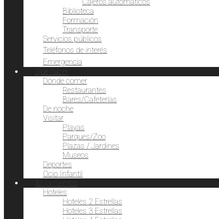
Cajeros automáticos
Biblioteca
Formación
Transporte
Servicios públicos
Teléfonos de interés
Emergencia
Qué hacer
Dónde comer
Restaurantes
Bares/Cafeterías
De noche
Visitar
Playas
Parques/Zoo
Plazas / Jardines
Museos
Deportes
Ocio Infantil
Alojamientos
Hoteles
Hoteles 2 Estrellas
Hoteles 3 Estrellas