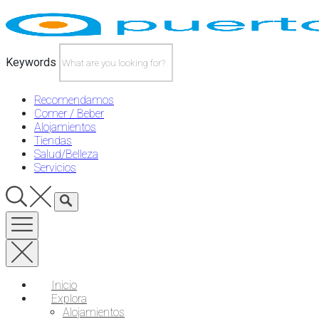
Skip
to
content
Keywords
Recomendamos
Comer / Beber
Alojamientos
Tiendas
Salud/Belleza
Servicios
Inicio
Explora
Alojamientos