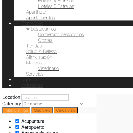
Hoteles 4 Estrellas
Hoteles 5 Estrellas
Aparthotel
Apartamentos
Comercios
✭ Destacamos
Comercios destacados
Ofertas
Tiendas
Salud & Belleza
Alimentación
Mascotas
Veterinario
Servicios
Agenda
Actualidad
Location
Category
Filter
Listings
Map View
Cards View
Acupuntura
Aeropuerto