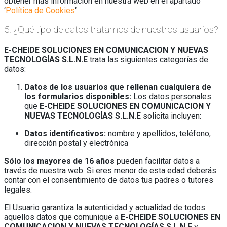
obtener más información en nuestra web en el apartado
‘
Política de Cookies
‘
5. ¿Qué tipo de datos tratamos de nuestros usuarios?
E-CHEIDE SOLUCIONES EN COMUNICACION Y NUEVAS
TECNOLOGÍAS S.L.N.E
trata las siguientes categorías de
datos:
Datos de los usuarios que rellenan cualquiera de
los formularios disponibles:
Los datos personales
que
E-CHEIDE SOLUCIONES EN COMUNICACION Y
NUEVAS TECNOLOGÍAS S.L.N.E
solicita incluyen:
Datos identificativos:
nombre y apellidos, teléfono,
dirección postal y electrónica
Sólo los mayores de 16 años
pueden facilitar datos a
través de nuestra web. Si eres menor de esta edad deberás
contar con el consentimiento de datos tus padres o tutores
legales.
El Usuario garantiza la autenticidad y actualidad de todos
aquellos datos que comunique a
E-CHEIDE SOLUCIONES EN
COMUNICACION Y NUEVAS TECNOLOGÍAS S.L.N.E
y