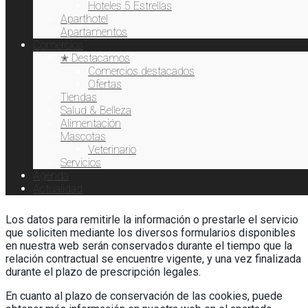
Hoteles 5 Estrellas
datos?
Aparthotel
Apartamentos
La legitimación para el tratamiento de sus datos por parte
Comercios
de
E-CHEIDE SOLUCIONES EN COMUNICACION Y NUEVAS
✭ Destacamos
TECNOLOGÍAS S.L.N.E
se basa en:
Comercios destacados
Ofertas
En el
consentimiento del usuario
para el envío de
Tiendas
comunicaciones comerciales de las ofertas,
Salud & Belleza
actividades y promociones de
E-CHEIDE SOLUCIONES
Alimentación
EN COMUNICACION Y NUEVAS TECNOLOGÍAS
Mascotas
S.L.N.E
y del sector de que pudieran ser de su interés.
Veterinario
El usuario puede revocar en cualquier momento el
Servicios
consentimiento prestado.
Agenda
Actualidad
4. ¿Por cuánto tiempo conservamos sus datos?
Los datos para remitirle la información o prestarle el servicio
que soliciten mediante los diversos formularios disponibles
en nuestra web serán conservados durante el tiempo que la
relación contractual se encuentre vigente, y una vez finalizada
durante el plazo de prescripción legales.
En cuanto al plazo de conservación de las cookies, puede