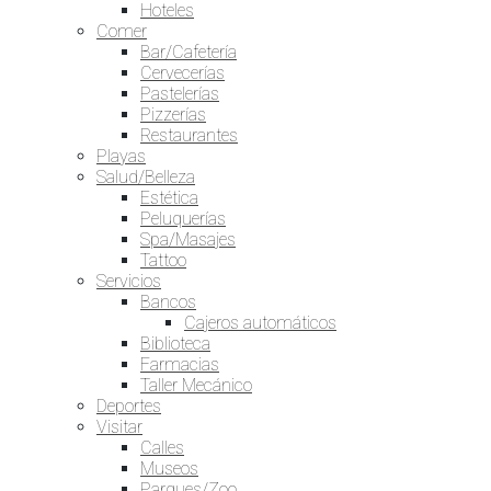
Hoteles
Comer
Bar/Cafetería
Cervecerías
Pastelerías
Pizzerías
Restaurantes
Playas
Salud/Belleza
Estética
Peluquerías
Spa/Masajes
Tattoo
Servicios
Bancos
Cajeros automáticos
Biblioteca
Farmacias
Taller Mecánico
Deportes
Visitar
Calles
Museos
Parques/Zoo