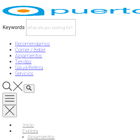
Skip
to
content
Keywords
Recomendamos
Comer / Beber
Alojamientos
Tiendas
Salud/Belleza
Servicios
Inicio
Explora
Alojamientos