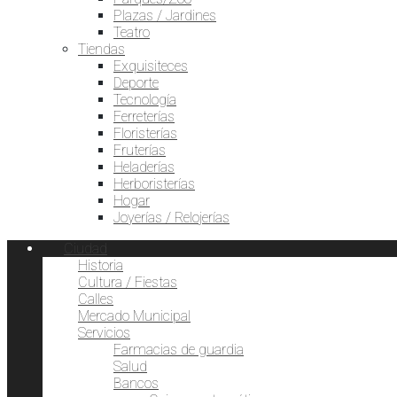
Plazas / Jardines
Teatro
Tiendas
Exquisiteces
Deporte
Tecnología
Ferreterías
Floristerías
Fruterías
Heladerías
Herboristerías
Hogar
Joyerías / Relojerías
Ciudad
Historia
Cultura / Fiestas
Calles
Mercado Municipal
Servicios
Farmacias de guardia
Salud
Bancos