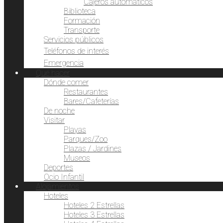
Cajeros automáticos
Biblioteca
Formación
Transporte
Servicios públicos
Teléfonos de interés
Emergencia
Qué hacer
Dónde comer
Restaurantes
Bares/Cafeterías
De noche
Visitar
Playas
Parques/Zoo
Plazas / Jardines
Museos
Deportes
Ocio Infantil
Alojamientos
Hoteles
Hoteles 2 Estrellas
Hoteles 3 Estrellas