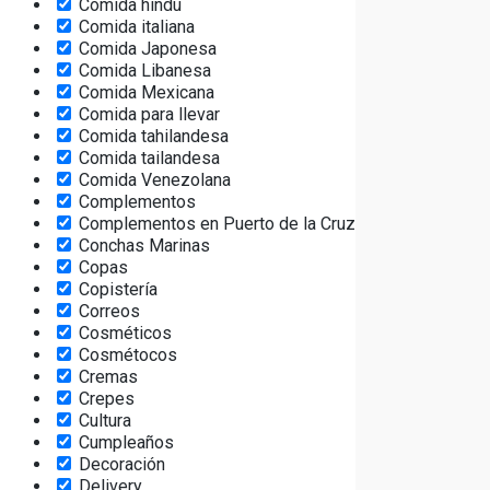
Comida hindú
Comida italiana
Comida Japonesa
Comida Libanesa
Comida Mexicana
Comida para llevar
Comida tahilandesa
Comida tailandesa
Comida Venezolana
Complementos
Complementos en Puerto de la Cruz
Conchas Marinas
Copas
Copistería
Correos
Cosméticos
Cosmétocos
Cremas
Crepes
Cultura
Cumpleaños
Decoración
Delivery