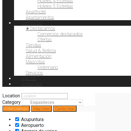
Hoteles 4 Estrellas
Hoteles 5 Estrellas
Aparthotel
Apartamentos
Comercios
✭ Destacamos
Comercios destacados
Ofertas
Tiendas
Salud & Belleza
Alimentación
Mascotas
Veterinario
Servicios
Agenda
Actualidad
Location
Category
Filter
Listings
Map View
Cards View
Acupuntura
Aeropuerto