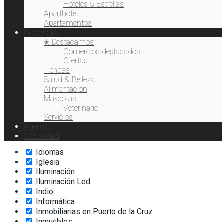
Exquisiteses
Hoteles 5 Estrellas
Extensión de pestañas
Aparthotel
Fisioterapia
Apartamentos
Comercios
Flores
✭ Destacamos
Fotodepilación
Comercios destacados
Freelance
Ofertas
Gafas de Sol
Tiendas
Gofre
Salud & Belleza
Hamburguesas
Alimentación
Hardware
Mascotas
Helados
Veterinario
Hidratación
Servicios
Hostelería
Agenda
Hoteles
Actualidad
Ictioterapia
Idiomas
Iglesia
Iluminación
Iluminación Led
Indio
Informática
Inmobiliarias en Puerto de la Cruz
Inmuebles