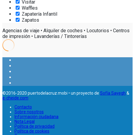
Visitar
Waffles
Zapatería Infantil
Zapatos
Agencias de viaje • Alquiler de coches • Locutorios • Centros
de impresión • Lavanderías / Tintorerías
Ver
Ver
perfil
Ver
perfil
de
Ver
perfil
de
Ver
puertodelacruzmobi
perfil
de
puertomobi
perfil
en
de
©2016-2020 puertodelacruz.mobi • un proyecto de
Sofía Sayegh
&
puertomobi
e-cheide.com
en
de
Facebook
UCeA6mG6SpTxQpcNSb-
en
Twitter
104141103891742671767
Contacto
xlMxQ
Sobre nosotros
Instagram
en
Información ciudadana
en
Nota Legal
Google+
Política de privacidad
YouTube
Política de cookies