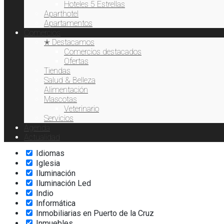
Exquisiteses
Hoteles 5 Estrellas
Extensión de pestañas
Aparthotel
Fisioterapia
Apartamentos
Comercios
Flores
✭ Destacamos
Fotodepilación
Comercios destacados
Freelance
Ofertas
Gafas de Sol
Tiendas
Gofre
Salud & Belleza
Hamburguesas
Alimentación
Hardware
Mascotas
Helados
Veterinario
Hidratación
Servicios
Hostelería
Agenda
Hoteles
Actualidad
Ictioterapia
Idiomas
Iglesia
Iluminación
Iluminación Led
Indio
Informática
Inmobiliarias en Puerto de la Cruz
Inmuebles