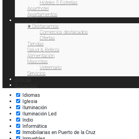
Exquisiteses
Hoteles 5 Estrellas
Extensión de pestañas
Aparthotel
Fisioterapia
Apartamentos
Comercios
Flores
✭ Destacamos
Fotodepilación
Comercios destacados
Freelance
Ofertas
Gafas de Sol
Tiendas
Gofre
Salud & Belleza
Hamburguesas
Alimentación
Hardware
Mascotas
Helados
Veterinario
Hidratación
Servicios
Hostelería
Agenda
Hoteles
Actualidad
Ictioterapia
Idiomas
Iglesia
Iluminación
Iluminación Led
Indio
Informática
Inmobiliarias en Puerto de la Cruz
Inmuebles