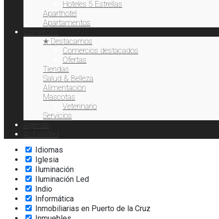
Exquisiteses
Hoteles 5 Estrellas
Extensión de pestañas
Aparthotel
Fisioterapia
Apartamentos
Comercios
Flores
✭ Destacamos
Fotodepilación
Comercios destacados
Freelance
Ofertas
Gafas de Sol
Tiendas
Gofre
Salud & Belleza
Hamburguesas
Alimentación
Hardware
Mascotas
Helados
Veterinario
Hidratación
Servicios
Hostelería
Agenda
Hoteles
Actualidad
Ictioterapia
Idiomas
Iglesia
Iluminación
Iluminación Led
Indio
Informática
Inmobiliarias en Puerto de la Cruz
Inmuebles