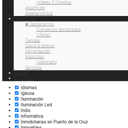
Exquisiteses
Hoteles 5 Estrellas
Extensión de pestañas
Aparthotel
Fisioterapia
Apartamentos
Comercios
Flores
✭ Destacamos
Fotodepilación
Comercios destacados
Freelance
Ofertas
Gafas de Sol
Tiendas
Gofre
Salud & Belleza
Hamburguesas
Alimentación
Hardware
Mascotas
Helados
Veterinario
Hidratación
Servicios
Hostelería
Agenda
Hoteles
Actualidad
Ictioterapia
Idiomas
Iglesia
Iluminación
Iluminación Led
Indio
Informática
Inmobiliarias en Puerto de la Cruz
Inmuebles