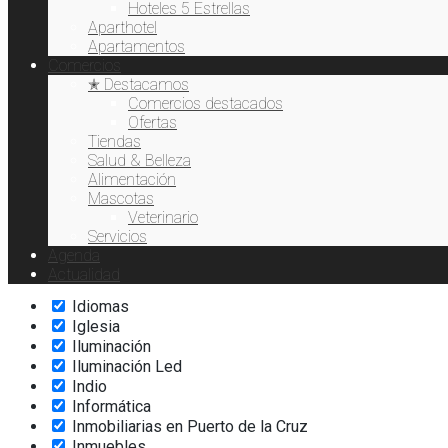
Exquisiteses
Hoteles 5 Estrellas
Extensión de pestañas
Aparthotel
Fisioterapia
Apartamentos
Comercios
Flores
✭ Destacamos
Fotodepilación
Comercios destacados
Freelance
Ofertas
Gafas de Sol
Tiendas
Gofre
Salud & Belleza
Hamburguesas
Alimentación
Hardware
Mascotas
Helados
Veterinario
Hidratación
Servicios
Hostelería
Agenda
Hoteles
Actualidad
Ictioterapia
Idiomas
Iglesia
Iluminación
Iluminación Led
Indio
Informática
Inmobiliarias en Puerto de la Cruz
Inmuebles