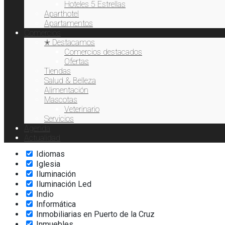
Exquisiteses
Hoteles 5 Estrellas
Extensión de pestañas
Aparthotel
Fisioterapia
Apartamentos
Comercios
Flores
✭ Destacamos
Fotodepilación
Comercios destacados
Freelance
Ofertas
Gafas de Sol
Tiendas
Gofre
Salud & Belleza
Hamburguesas
Alimentación
Hardware
Mascotas
Helados
Veterinario
Hidratación
Servicios
Hostelería
Agenda
Hoteles
Actualidad
Ictioterapia
Idiomas
Iglesia
Iluminación
Iluminación Led
Indio
Informática
Inmobiliarias en Puerto de la Cruz
Inmuebles