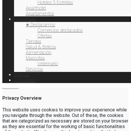
Hoteles 5 Estrellas
Aparthotel
Apartamentos
Comercios
✭ Destacamos
Comercios destacados
Ofertas
Tiendas
Salud & Belleza
Alimentación
This website uses cookies to improve your experience. We'll
Mascotas
assume you're ok with this, but you can opt-out if you wish.
Veterinario
Cookie settings
ACCEPT
Servicios
Agenda
Actualidad
Cerrar
Privacy Overview
This website uses cookies to improve your experience while
you navigate through the website. Out of these, the cookies
that are categorized as necessary are stored on your browser
as they are essential for the working of basic functionalities