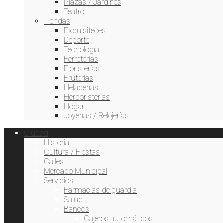
Plazas / Jardines
Teatro
Tiendas
Exquisiteces
Deporte
Tecnología
Ferreterías
Floristerías
Fruterías
Heladerías
Herboristerías
Hogar
Joyerías / Relojerías
Ciudad
Historia
Cultura / Fiestas
Calles
Mercado Municipal
Servicios
Farmacias de guardia
Creperías
Salud
Bancos
Tiempo3.com
Data from
Cajeros automáticos