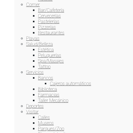
Comer
Bar/Cafetería
Cervecerías
Pastelerías
Pizzerías
Restaurantes
Playas
Salud/Belleza
Estética
Peluquerías
Spa/Masajes
Tattoo
Servicios
Bancos
Cajeros automáticos
Biblioteca
Farmacias
Taller Mecánico
Deportes
Visitar
Calles
Museos
Parques/Zoo