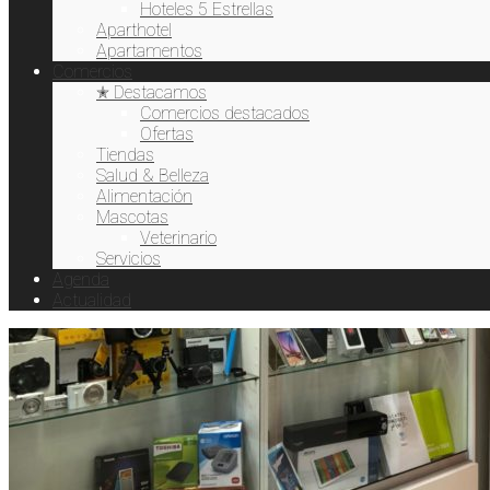
Hoteles 5 Estrellas
Aparthotel
Apartamentos
Comercios
✭ Destacamos
Comercios destacados
Ofertas
Tiendas
Salud & Belleza
Alimentación
Mascotas
Veterinario
Servicios
Agenda
Actualidad