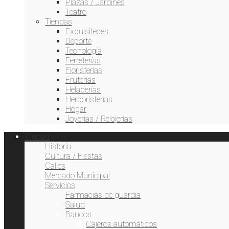
Plazas / Jardines
Teatro
Tiendas
Exquisiteces
Deporte
Tecnología
Ferreterías
Floristerías
Fruterías
Heladerías
Herboristerías
Hogar
Joyerías / Relojerías
Ciudad
Historia
Cultura / Fiestas
Calles
Mercado Municipal
Servicios
Farmacias de guardia
Salud
Bancos
Cajeros automáticos