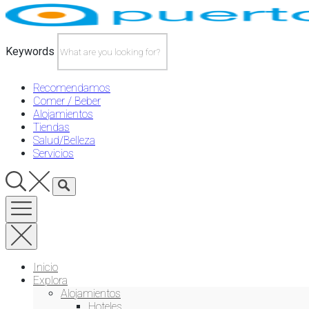
Skip
to
content
Keywords
Recomendamos
Comer / Beber
Alojamientos
Tiendas
Salud/Belleza
Servicios
Inicio
Explora
Alojamientos
Hoteles