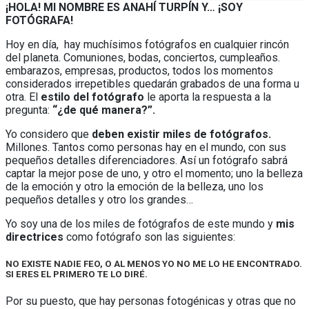
¡HOLA! MI NOMBRE ES ANAHÍ TURPÍN Y… ¡SOY
FOTÓGRAFA!
Hoy en día, hay muchísimos fotógrafos en cualquier rincón
del planeta. Comuniones, bodas, conciertos, cumpleaños.
embarazos, empresas, productos, todos los momentos
considerados irrepetibles quedarán grabados de una forma u
otra. El
estilo del fotógrafo
le aporta la respuesta a la
pregunta:
“¿de qué manera?”.
Yo considero que
deben existir miles de fotógrafos.
Millones. Tantos como personas hay en el mundo, con sus
pequeños detalles diferenciadores. Así un fotógrafo sabrá
captar la mejor pose de uno, y otro el momento; uno la belleza
de la emoción y otro la emoción de la belleza, uno los
pequeños detalles y otro los grandes…
Yo soy una de los miles de fotógrafos de este mundo y
mis
directrices
como fotógrafo son las siguientes:
NO EXISTE NADIE FEO, O AL MENOS YO NO ME LO HE ENCONTRADO.
SI ERES EL PRIMERO TE LO DIRÉ.
Por su puesto, que hay personas fotogénicas y otras que no