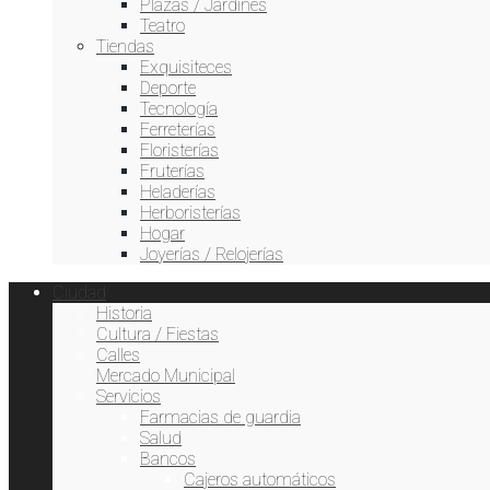
Plazas / Jardines
Teatro
Tiendas
Exquisiteces
Deporte
Tecnología
Ferreterías
Floristerías
Fruterías
Heladerías
Herboristerías
Hogar
Joyerías / Relojerías
Ciudad
Historia
Cultura / Fiestas
Calles
Mercado Municipal
Servicios
Farmacias de guardia
Salud
Bancos
Cajeros automáticos