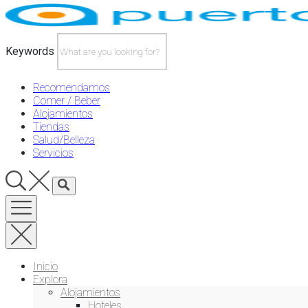
Skip
to
content
Keywords
Recomendamos
Comer / Beber
Alojamientos
Tiendas
Salud/Belleza
Servicios
Inicio
Explora
Alojamientos
Hoteles