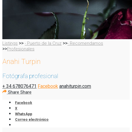
>>
>>
Listings
- Puerto de la Cruz
- Recomendamos
>>
Profesionales
Anahi Turpin
Fotógrafa profesional
+ 34 678076471
Facebook
anahiturpin.com
Share
Share
Facebook
X
WhatsApp
Correo electrónico