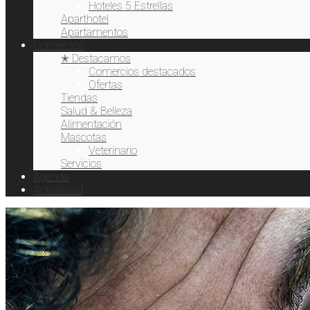
Hoteles 5 Estrellas
Aparthotel
Apartamentos
Comercios
✭ Destacamos
Comercios destacados
Ofertas
Tiendas
Salud & Belleza
Alimentación
Mascotas
Veterinario
Servicios
Agenda
Actualidad