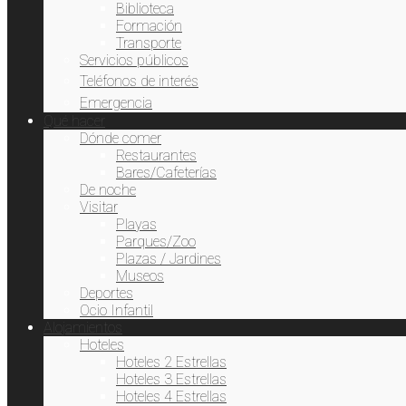
Biblioteca
Formación
Transporte
Servicios públicos
Teléfonos de interés
Emergencia
Qué hacer
Dónde comer
Restaurantes
Bares/Cafeterías
De noche
Visitar
Playas
Parques/Zoo
Plazas / Jardines
Museos
Deportes
Ocio Infantil
Alojamientos
Hoteles
Hoteles 2 Estrellas
Hoteles 3 Estrellas
Hoteles 4 Estrellas