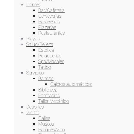
Comer
Bar/Cafetería
Cervecerías
Pastelerías
Pizzerías
Restaurantes
Playas
Salud/Belleza
Estética
Peluquerías
Spa/Masajes
Tattoo
Servicios
Bancos
Cajeros automáticos
Biblioteca
Farmacias
Taller Mecánico
Deportes
Visitar
Calles
Museos
Parques/Zoo