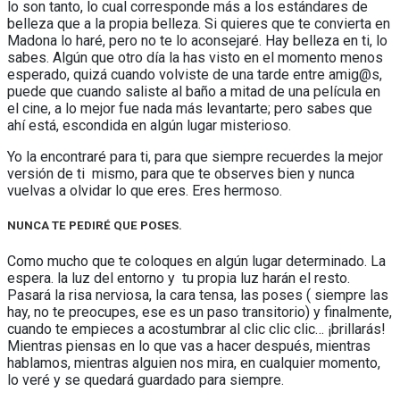
lo son tanto, lo cual corresponde más a los estándares de
belleza que a la propia belleza. Si quieres que te convierta en
Madona lo haré, pero no te lo aconsejaré. Hay belleza en ti, lo
sabes. Algún que otro día la has visto en el momento menos
esperado, quizá cuando volviste de una tarde entre amig@s,
puede que cuando saliste al baño a mitad de una película en
el cine, a lo mejor fue nada más levantarte; pero sabes que
ahí está, escondida en algún lugar misterioso.
Yo la encontraré para ti, para que siempre recuerdes la mejor
versión de ti mismo, para que te observes bien y nunca
vuelvas a olvidar lo que eres. Eres hermoso.
NUNCA TE PEDIRÉ QUE POSES.
Como mucho que te coloques en algún lugar determinado. La
espera. la luz del entorno y tu propia luz harán el resto.
Pasará la risa nerviosa, la cara tensa, las poses ( siempre las
hay, no te preocupes, ese es un paso transitorio) y finalmente,
cuando te empieces a acostumbrar al clic clic clic… ¡brillarás!
Mientras piensas en lo que vas a hacer después, mientras
hablamos, mientras alguien nos mira, en cualquier momento,
lo veré y se quedará guardado para siempre.