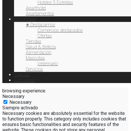
Hoteles 5 Estrellas
Aparthotel
Apartamentos
Cerrar
Comercios
✭ Destacamos
Privacy Overview
Comercios destacados
Ofertas
This website uses cookies to improve your experience while
Tiendas
you navigate through the website. Out of these, the cookies
Salud & Belleza
that are categorized as necessary are stored on your browser
Alimentación
as they are essential for the working of basic functionalities
Mascotas
of the website. We also use third-party cookies that help us
Veterinario
analyze and understand how you use this website. These
Servicios
cookies will be stored in your browser only with your consent.
Agenda
You also have the option to opt-out of these cookies. But
Actualidad
opting out of some of these cookies may affect your
browsing experience.
Necessary
Necessary
Siempre activado
Necessary cookies are absolutely essential for the website
to function properly. This category only includes cookies that
ensures basic functionalities and security features of the
website. These cookies do not store any personal