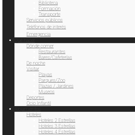
Biblioteca
Formación
Transporte
Servicios públicos
Teléfonos de interés
Emergencia
Qué hacer
Dónde comer
Restaurantes
Bares/Cafeterías
De noche
Visitar
Playas
Parques/Zoo
Plazas / Jardines
Museos
Deportes
Ocio Infantil
Alojamientos
Hoteles
Hoteles 2 Estrellas
Hoteles 3 Estrellas
Hoteles 4 Estrellas