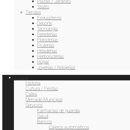
Plazas / Jardines
Teatro
Tiendas
Exquisiteces
Deporte
Tecnología
Ferreterías
Floristerías
Fruterías
Heladerías
Herboristerías
Hogar
Joyerías / Relojerías
Ciudad
Historia
Cultura / Fiestas
Calles
Mercado Municipal
Servicios
Farmacias de guardia
Tecnología
Salud
Bancos
Tiempo3.com
Data from
Cajeros automáticos