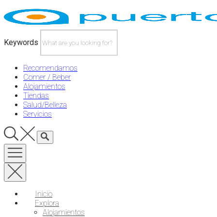
Skip
to
content
Keywords
Recomendamos
Comer / Beber
Alojamientos
Tiendas
Salud/Belleza
Servicios
Inicio
Explora
Alojamientos