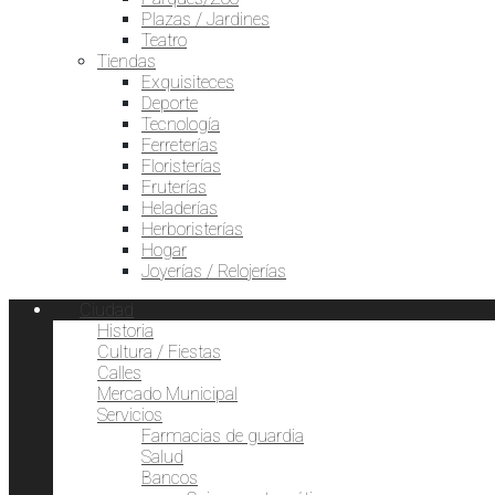
Plazas / Jardines
Teatro
Tiendas
Exquisiteces
Deporte
Tecnología
Ferreterías
Floristerías
Fruterías
Heladerías
Herboristerías
Hogar
Joyerías / Relojerías
Ciudad
Historia
Cultura / Fiestas
Calles
Mercado Municipal
Servicios
Farmacias de guardia
Salud
Bancos