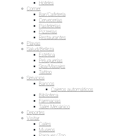
Hoteles
Comer
Bar/Cafetería
Cervecerías
Pastelerías
Pizzerías
Restaurantes
Playas
Salud/Belleza
Estética
Peluquerías
Spa/Masajes
Tattoo
Servicios
Bancos
Cajeros automáticos
Biblioteca
Farmacias
Taller Mecánico
Deportes
Visitar
Calles
Museos
Parques/Zoo