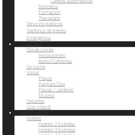
Cajeros automáticos
Biblioteca
Formación
Transporte
Servicios públicos
Teléfonos de interés
Emergencia
Qué hacer
Dónde comer
Restaurantes
Bares/Cafeterías
De noche
Visitar
Playas
Parques/Zoo
Plazas / Jardines
Museos
Deportes
Ocio Infantil
Alojamientos
Hoteles
Hoteles 2 Estrellas
Hoteles 3 Estrellas