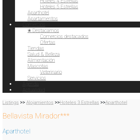
Hoteles 4 Estrellas
Hoteles 5 Estrellas
Aparthotel
Apartamentos
Comercios
✭ Destacamos
Comercios destacados
Ofertas
Tiendas
Salud & Belleza
Alimentación
Mascotas
Veterinario
Servicios
Agenda
Actualidad
>>
>>
>>
Listings
Alojamientos
Hoteles 3 Estrellas
Aparthotel
Bellavista Mirador***
Aparthotel