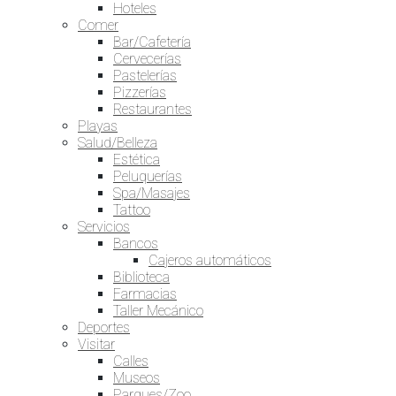
Hoteles
Comer
Bar/Cafetería
Cervecerías
Pastelerías
Pizzerías
Restaurantes
Playas
Salud/Belleza
Estética
Peluquerías
Spa/Masajes
Tattoo
Servicios
Bancos
Cajeros automáticos
Biblioteca
Farmacias
Taller Mecánico
Deportes
Visitar
Calles
Museos
Parques/Zoo