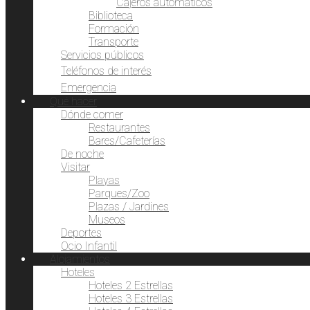
Cajeros automáticos
Biblioteca
Formación
Transporte
Servicios públicos
Teléfonos de interés
Emergencia
Qué hacer
Dónde comer
Restaurantes
Bares/Cafeterías
De noche
Visitar
Playas
Parques/Zoo
Plazas / Jardines
Museos
Deportes
Ocio Infantil
Alojamientos
Hoteles
Hoteles 2 Estrellas
Hoteles 3 Estrellas