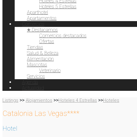
Hoteles 4 Estrellas
Hoteles 5 Estrellas
Aparthotel
Apartamentos
Comercios
✭ Destacamos
Comercios destacados
Ofertas
Tiendas
Salud & Belleza
Alimentación
Mascotas
Veterinario
Servicios
Agenda
Actualidad
>>
>>
>>
Listings
Alojamientos
Hoteles 4 Estrellas
Hoteles
Catalonia Las Vegas****
Hotel