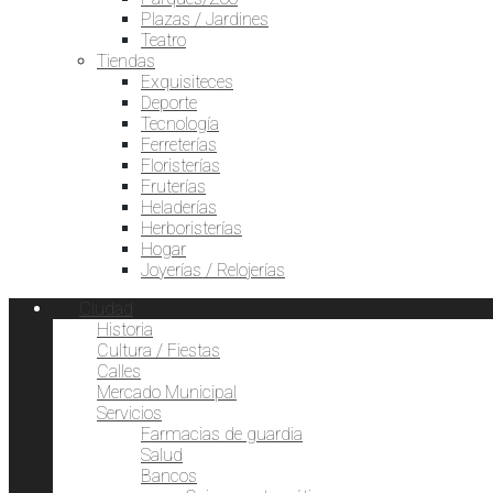
Plazas / Jardines
Teatro
Tiendas
Exquisiteces
Deporte
Tecnología
Ferreterías
Floristerías
Fruterías
Heladerías
Herboristerías
Hogar
Joyerías / Relojerías
Ciudad
Historia
Cultura / Fiestas
Calles
Mercado Municipal
Servicios
Farmacias de guardia
Salud
Bancos