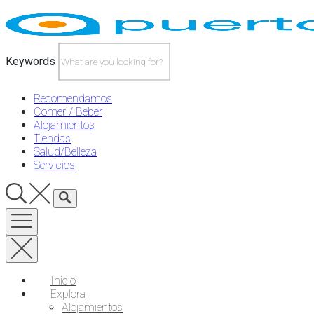
Skip
to
content
Keywords
Recomendamos
Comer / Beber
Alojamientos
Tiendas
Salud/Belleza
Servicios
Inicio
Explora
Alojamientos