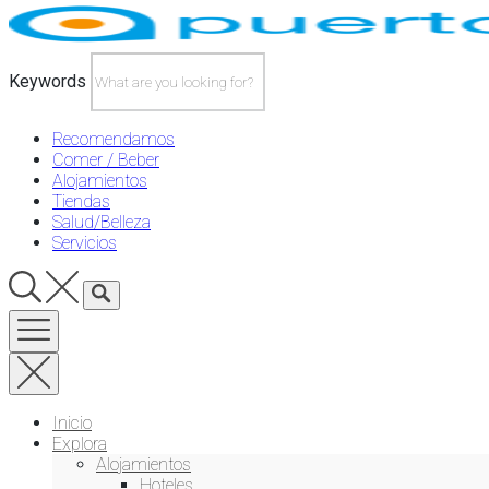
Skip
to
content
Keywords
Recomendamos
Comer / Beber
Alojamientos
Tiendas
Salud/Belleza
Servicios
Inicio
Explora
Alojamientos
Hoteles