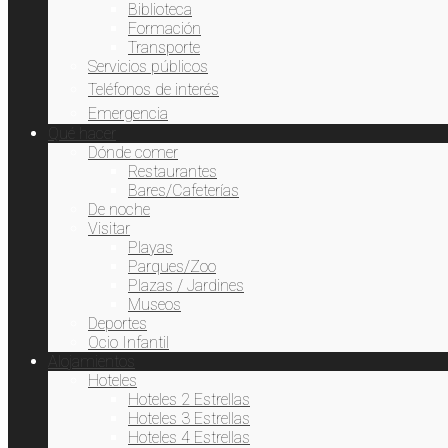
Biblioteca
Formación
Transporte
Servicios públicos
Teléfonos de interés
Emergencia
Qué hacer
Dónde comer
Restaurantes
Bares/Cafeterías
De noche
Visitar
Playas
Parques/Zoo
Plazas / Jardines
Museos
Deportes
Ocio Infantil
Alojamientos
Hoteles
Hoteles 2 Estrellas
Hoteles 3 Estrellas
Hoteles 4 Estrellas