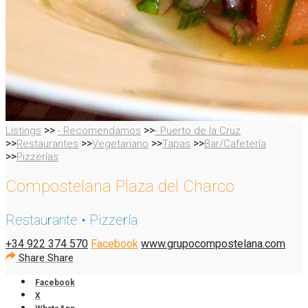
>>
>>
Listings
- Recomendamos
- Puerto de la Cruz
>>
>>
>>
>>
Restaurantes
Vegetariano
Tapas
Bar/Cafetería
>>
Pizzerías
Compostelana Plaza del Charco
Restaurante • Pizzería
+34 922 374 570
Facebook
www.grupocompostelana.com
Share
Share
Facebook
X