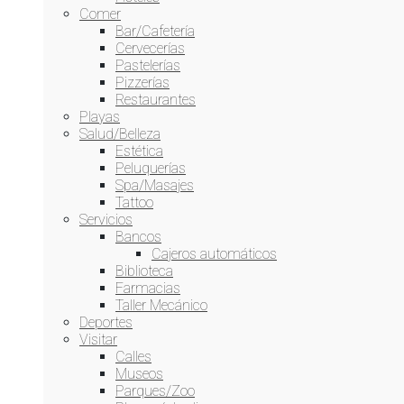
Comer
Bar/Cafetería
Cervecerías
Pastelerías
Pizzerías
Restaurantes
Playas
Salud/Belleza
Estética
Peluquerías
Spa/Masajes
Tattoo
Servicios
Bancos
Cajeros automáticos
Biblioteca
Farmacias
Taller Mecánico
Deportes
Visitar
Calles
Museos
Parques/Zoo