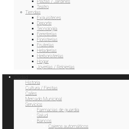
Plazas / Jardines
Teatro
Tiendas
Exquisiteces
Deporte
Tecnología
Ferreterías
Floristerías
Fruterías
Heladerías
Herboristerías
Hogar
Joyerías / Relojerías
Ciudad
Historia
Cultura / Fiestas
Calles
Mercado Municipal
Servicios
Farmacias de guardia
Salud
Bancos
Cajeros automáticos