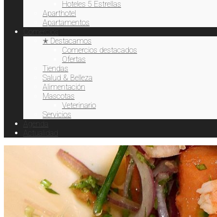
Hoteles 5 Estrellas
Aparthotel
Apartamentos
Comercios
✭ Destacamos
Comercios destacados
Ofertas
Tiendas
Salud & Belleza
Alimentación
Mascotas
Veterinario
Servicios
Agenda
Actualidad