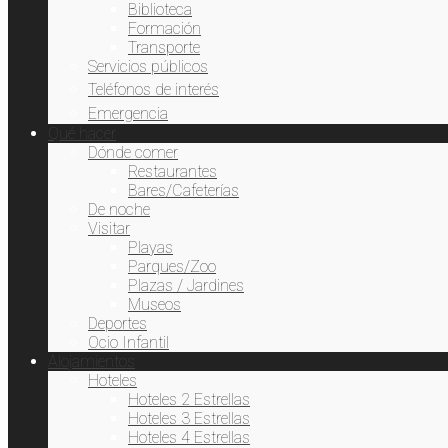
Biblioteca
Formación
Transporte
Servicios públicos
Teléfonos de interés
Emergencia
Qué hacer
Dónde comer
Restaurantes
This website uses cookies to improve your experience. We'll
Bares/Cafeterías
assume you're ok with this, but you can opt-out if you wish.
De noche
Visitar
Cookie settings
ACCEPT
Playas
Parques/Zoo
Plazas / Jardines
Cerrar
Museos
Deportes
Privacy Overview
Ocio Infantil
Alojamientos
This website uses cookies to improve your experience while
Hoteles
you navigate through the website. Out of these, the cookies
Hoteles 2 Estrellas
that are categorized as necessary are stored on your browser
Hoteles 3 Estrellas
as they are essential for the working of basic functionalities
Hoteles 4 Estrellas