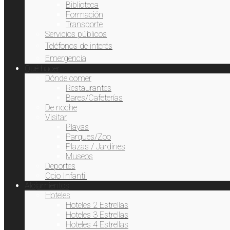
Biblioteca
Formación
Transporte
Servicios públicos
Teléfonos de interés
Emergencia
Qué hacer
Dónde comer
Restaurantes
Bares/Cafeterías
De noche
Visitar
Playas
Parques/Zoo
Plazas / Jardines
Museos
Deportes
Ocio Infantil
Alojamientos
Hoteles
Hoteles 2 Estrellas
Hoteles 3 Estrellas
Hoteles 4 Estrellas