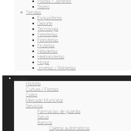
Plazas / Jardines
Teatro
Tiendas
Exquisiteces
Deporte
Tecnología
Ferreterías
Floristerías
Fruterías
Heladerías
Herboristerías
Hogar
Joyerías / Relojerías
Ciudad
Historia
Cultura / Fiestas
Calles
Mercado Municipal
Servicios
Farmacias de guardia
Salud
Bancos
Cajeros automáticos