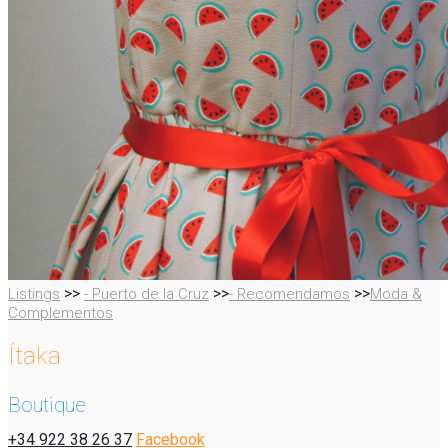
>>
>>
>>
Listings
- Puerto de la Cruz
- Recomendamos
Moda &
Complementos
Ítaka
Boutique
+34 922 38 26 37
Facebook