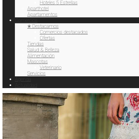
Hoteles 5 Estrellas
Aparthotel
Apartamentos
Comercios
✭ Destacamos
Comercios destacados
Ofertas
Tiendas
Salud & Belleza
Alimentación
Mascotas
Veterinario
Servicios
Agenda
Actualidad