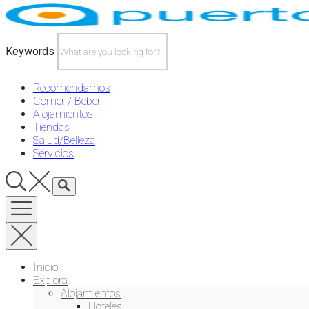
Skip
to
content
Keywords
Recomendamos
Comer / Beber
Alojamientos
Tiendas
Salud/Belleza
Servicios
Inicio
Explora
Alojamientos
Hoteles