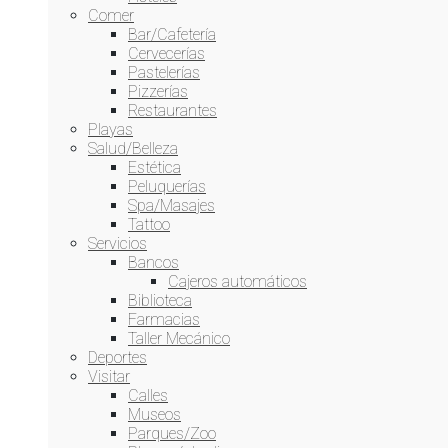
Comer
Bar/Cafetería
Cervecerías
Pastelerías
Pizzerías
Restaurantes
Playas
Salud/Belleza
Estética
Peluquerías
Spa/Masajes
Tattoo
Servicios
Bancos
Cajeros automáticos
Biblioteca
Farmacias
Taller Mecánico
Deportes
Visitar
Calles
Museos
Parques/Zoo