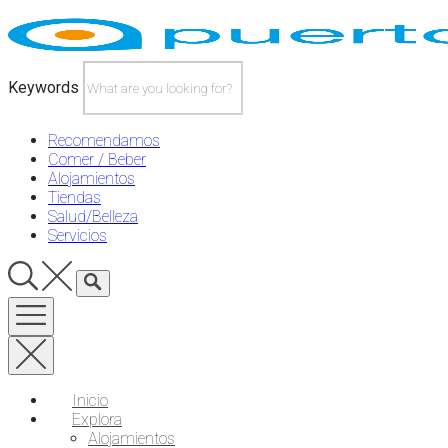
Skip
to
content
Keywords
Recomendamos
Comer / Beber
Alojamientos
Tiendas
Salud/Belleza
Servicios
Inicio
Explora
Alojamientos