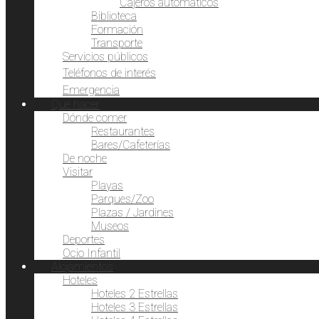
Cajeros automáticos
Biblioteca
Formación
Transporte
Servicios públicos
Teléfonos de interés
Emergencia
Qué hacer
Dónde comer
Restaurantes
Bares/Cafeterías
De noche
Visitar
Playas
Parques/Zoo
Plazas / Jardines
Museos
Deportes
Ocio Infantil
Alojamientos
Hoteles
Hoteles 2 Estrellas
Hoteles 3 Estrellas