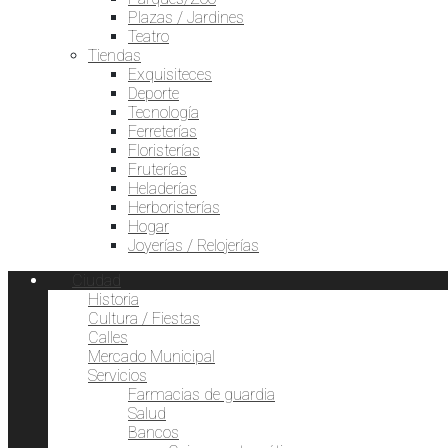
Plazas / Jardines
Teatro
Tiendas
Exquisiteces
Deporte
Tecnología
Ferreterías
Floristerías
Fruterías
Heladerías
Herboristerías
Hogar
Joyerías / Relojerías
Ciudad
Historia
Cultura / Fiestas
Calles
Mercado Municipal
Servicios
Farmacias de guardia
Salud
Bancos