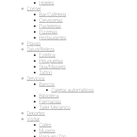
Hoteles
Comer
Bar/Cafetería
Cervecerías
Pastelerías
Pizzerías
Restaurantes
Playas
Salud/Belleza
Estética
Peluquerías
Spa/Masajes
Tattoo
Servicios
Bancos
Cajeros automáticos
Biblioteca
Farmacias
Taller Mecánico
Deportes
Visitar
Calles
Museos
Parques/Zoo