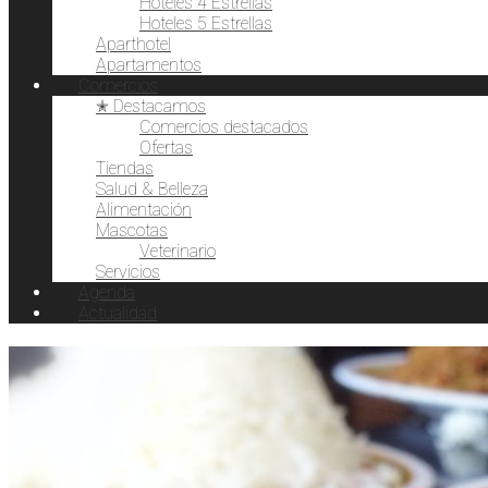
Hoteles 4 Estrellas
Hoteles 5 Estrellas
Aparthotel
Apartamentos
Comercios
✭ Destacamos
Comercios destacados
Ofertas
Tiendas
Salud & Belleza
Alimentación
Mascotas
Veterinario
Servicios
Agenda
Actualidad