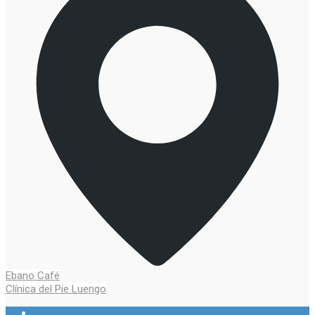
Navegación
Ebano Café
Clínica del Pie Luengo
de