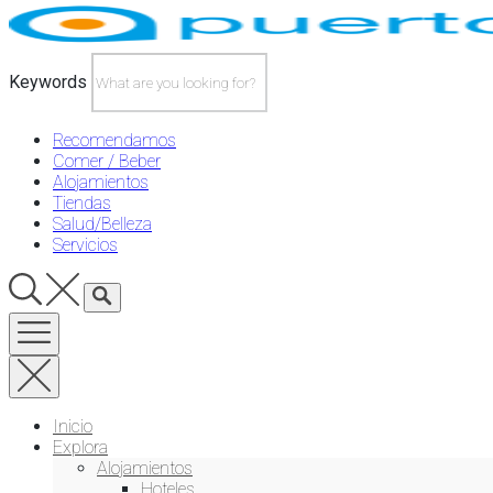
Skip
to
content
Keywords
Recomendamos
Comer / Beber
Alojamientos
Tiendas
Salud/Belleza
Servicios
Inicio
Explora
Alojamientos
Hoteles