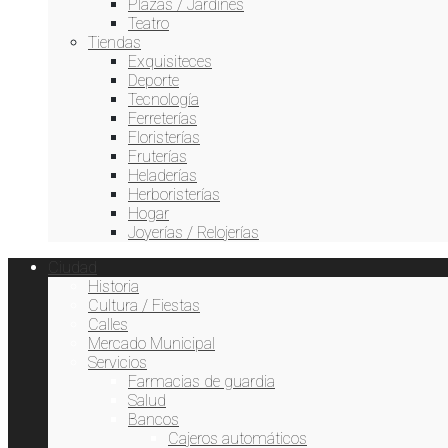
Plazas / Jardines
Teatro
Tiendas
Exquisiteces
Deporte
Tecnología
Ferreterías
Floristerías
Fruterías
Heladerías
Herboristerías
Hogar
Joyerías / Relojerías
Ciudad
Historia
Cultura / Fiestas
Calles
Mercado Municipal
Servicios
Farmacias de guardia
Salud
Bancos
Cajeros automáticos