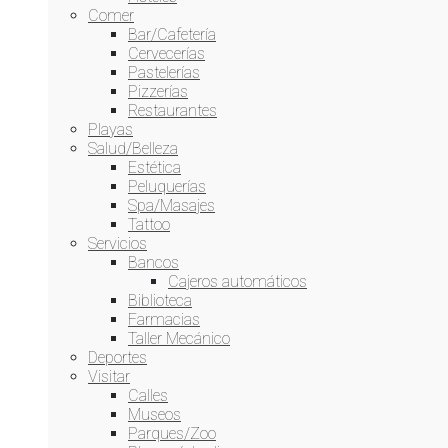
Comer
Bar/Cafetería
Cervecerías
Pastelerías
Pizzerías
Restaurantes
Playas
Salud/Belleza
Estética
Peluquerías
Spa/Masajes
Tattoo
Servicios
Bancos
Cajeros automáticos
Biblioteca
Farmacias
Taller Mecánico
Deportes
Visitar
Calles
Museos
Parques/Zoo