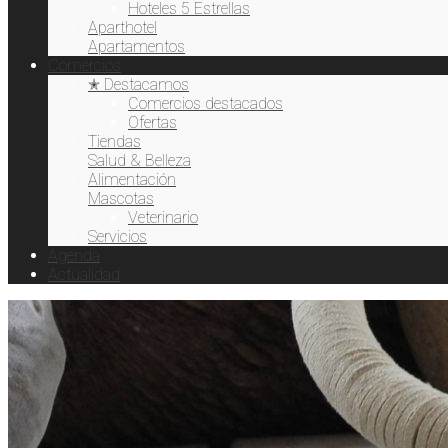
Hoteles 5 Estrellas
Aparthotel
Apartamentos
Comercios
✭ Destacamos
Comercios destacados
Ofertas
Tiendas
Salud & Belleza
Alimentación
Mascotas
Veterinario
Servicios
Agenda
Actualidad