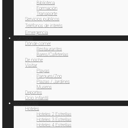
Biblioteca
Formación
Transporte
Servicios públicos
Teléfonos de interés
Emergencia
Qué hacer
Dónde comer
Restaurantes
Bares/Cafeterías
De noche
Visitar
Playas
Parques/Zoo
Plazas / Jardines
Museos
Deportes
Ocio Infantil
Alojamientos
Hoteles
Hoteles 2 Estrellas
Hoteles 3 Estrellas
Hoteles 4 Estrellas