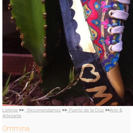
>>
>>
>>
Listings
- Recomendamos
- Puerto de la Cruz
Arte &
Artesanía
Ommina