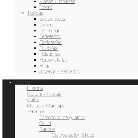
Plazas / Jardines
Teatro
Tiendas
Exquisiteces
Deporte
Tecnología
Ferreterías
Floristerías
Fruterías
Heladerías
Herboristerías
Hogar
Joyerías / Relojerías
Ciudad
Historia
Cultura / Fiestas
Calles
Mercado Municipal
Servicios
Farmacias de guardia
Salud
Bancos
Cajeros automáticos