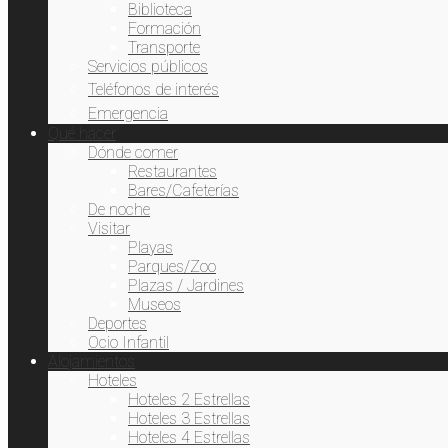
Biblioteca
Formación
Transporte
Servicios públicos
Teléfonos de interés
Emergencia
Qué hacer
Dónde comer
Restaurantes
Bares/Cafeterías
De noche
Visitar
Playas
Parques/Zoo
Plazas / Jardines
Museos
Deportes
Ocio Infantil
Alojamientos
Hoteles
Hoteles 2 Estrellas
Hoteles 3 Estrellas
Hoteles 4 Estrellas