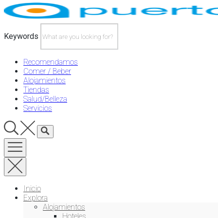
Skip
to
content
Keywords
Recomendamos
Comer / Beber
Alojamientos
Tiendas
Salud/Belleza
Servicios
Inicio
Explora
Alojamientos
Hoteles