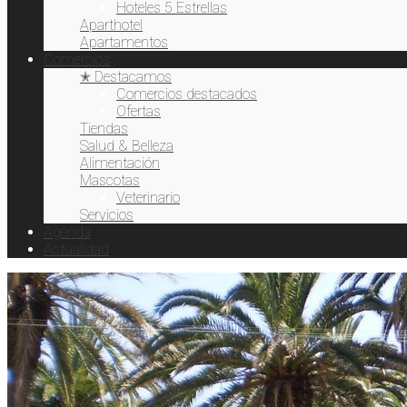
Hoteles 5 Estrellas
Aparthotel
Apartamentos
Comercios
✭ Destacamos
Comercios destacados
Ofertas
Tiendas
Salud & Belleza
Alimentación
Mascotas
Veterinario
Servicios
Agenda
Actualidad