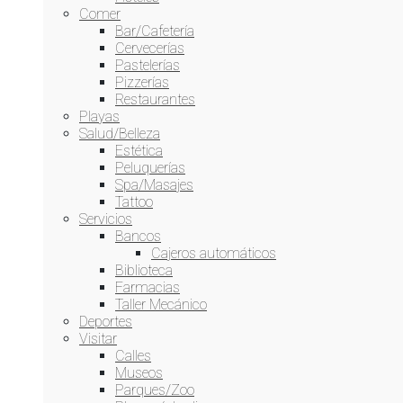
Comer
Bar/Cafetería
Cervecerías
Pastelerías
Pizzerías
Restaurantes
Playas
Salud/Belleza
Estética
Peluquerías
Spa/Masajes
Tattoo
Servicios
Bancos
Cajeros automáticos
Biblioteca
Farmacias
Taller Mecánico
Deportes
Visitar
Calles
Museos
Parques/Zoo