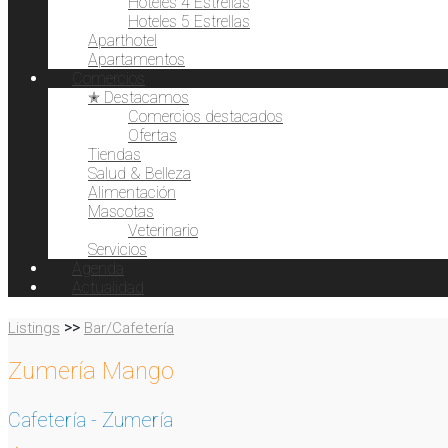
Hoteles 4 Estrellas
Hoteles 5 Estrellas
Aparthotel
Apartamentos
Comercios
✭ Destacamos
Comercios destacados
Ofertas
Tiendas
Salud & Belleza
Alimentación
Mascotas
Veterinario
Servicios
Agenda
Actualidad
>>
Listings
Bar/Cafetería
Zumería Mango
Cafetería - Zumería