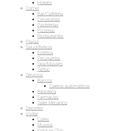
Hoteles
Comer
Bar/Cafetería
Cervecerías
Pastelerías
Pizzerías
Restaurantes
Playas
Salud/Belleza
Estética
Peluquerías
Spa/Masajes
Tattoo
Servicios
Bancos
Cajeros automáticos
Biblioteca
Farmacias
Taller Mecánico
Deportes
Visitar
Calles
Museos
Parques/Zoo