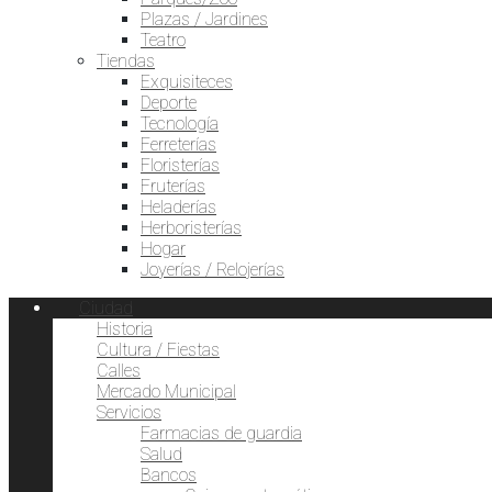
Plazas / Jardines
Teatro
Tiendas
Exquisiteces
Deporte
Tecnología
Ferreterías
Floristerías
Fruterías
Heladerías
Herboristerías
Hogar
Joyerías / Relojerías
Ciudad
Historia
Cultura / Fiestas
Calles
Mercado Municipal
Servicios
Farmacias de guardia
Salud
Bancos