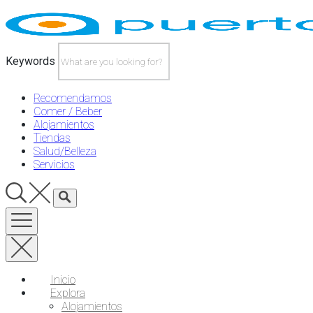
Skip
to
content
Keywords
Recomendamos
Comer / Beber
Alojamientos
Tiendas
Salud/Belleza
Servicios
Inicio
Explora
Alojamientos