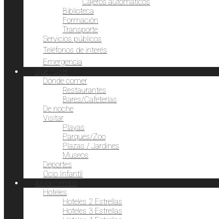
Cajeros automáticos
Biblioteca
Formación
Transporte
Servicios públicos
Teléfonos de interés
Emergencia
Qué hacer
Dónde comer
Restaurantes
Bares/Cafeterías
De noche
Visitar
Playas
Parques/Zoo
Plazas / Jardines
Museos
Deportes
Ocio Infantil
Alojamientos
Hoteles
Hoteles 2 Estrellas
Hoteles 3 Estrellas