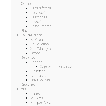
Comer
Correo electrónico
(obligatorio)
Bar/Cafetería
Cervecerías
Pastelerías
Pizzerías
Restaurantes
Playas
Salud/Belleza
Estética
Peluquerías
Spa/Masajes
Tattoo
Servicios
Bancos
Cajeros automáticos
Biblioteca
Farmacias
Taller Mecánico
Comentario
(obligatorio)
Deportes
Visitar
[bws_google_captcha]
Calles
Museos
Enviar
Parques/Zoo