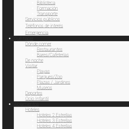
Biblioteca
Formación
Transporte
Servicios públicos
Teléfonos de interés
Emergencia
This website uses cookies to improve your experience. We'll
Qué hacer
assume you're ok with this, but you can opt-out if you wish.
Dónde comer
Cookie settings
ACCEPT
Restaurantes
Bares/Cafeterías
De noche
Visitar
Cerrar
Playas
Parques/Zoo
Privacy Overview
Plazas / Jardines
Museos
This website uses cookies to improve your experience while
Deportes
you navigate through the website. Out of these, the cookies
Ocio Infantil
that are categorized as necessary are stored on your browser
Alojamientos
as they are essential for the working of basic functionalities
Hoteles
of the website. We also use third-party cookies that help us
Hoteles 2 Estrellas
analyze and understand how you use this website. These
Hoteles 3 Estrellas
cookies will be stored in your browser only with your consent.
Hoteles 4 Estrellas