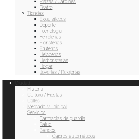
Plazas / Jardines
Teatro
Tiendas
Exquisiteces
Deporte
Tecnología
Ferreterías
Floristerías
Fruterías
Heladerías
Herboristerías
Hogar
Joyerías / Relojerías
Ciudad
Historia
Cultura / Fiestas
Calles
Mercado Municipal
Servicios
Farmacias de guardia
Salud
Bancos
Cajeros automáticos