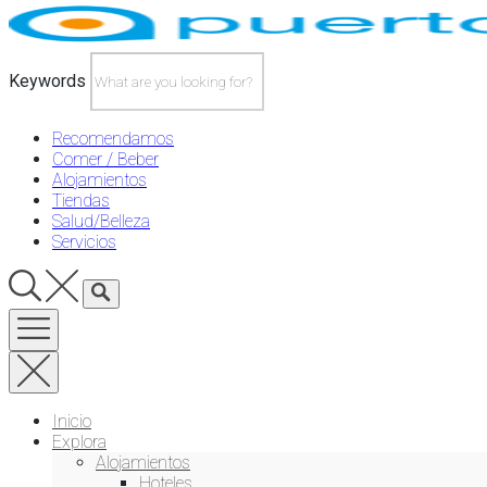
Skip
to
content
Keywords
Recomendamos
Comer / Beber
Alojamientos
Tiendas
Salud/Belleza
Servicios
Inicio
Explora
Alojamientos
Hoteles