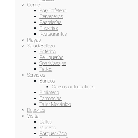
Comer
Bar/Cafetería
Cervecerías
Pastelerías
Pizzerías
Restaurantes
Playas
Salud/Belleza
Estética
Peluquerías
Spa/Masajes
Tattoo
Servicios
Bancos
Cajeros automáticos
Biblioteca
Farmacias
Taller Mecánico
Deportes
Visitar
Calles
Museos
Parques/Zoo