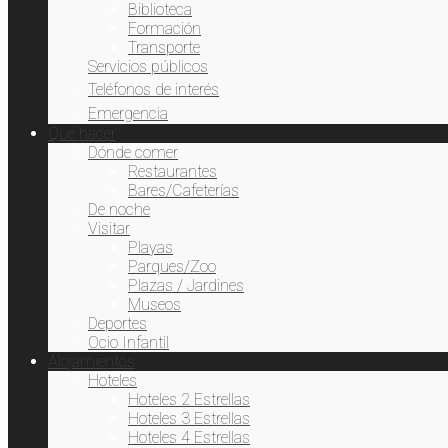
Biblioteca
Formación
Transporte
Servicios públicos
Teléfonos de interés
Emergencia
Qué hacer
Dónde comer
Restaurantes
Bares/Cafeterías
De noche
Visitar
Playas
Parques/Zoo
Plazas / Jardines
Museos
Deportes
Ocio Infantil
Alojamientos
Hoteles
Hoteles 2 Estrellas
Hoteles 3 Estrellas
Hoteles 4 Estrellas