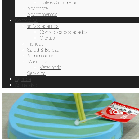
Hoteles 5 Estrellas
Aparthotel
Apartamentos
Comercios
✭ Destacamos
Comercios destacados
Ofertas
Tiendas
Salud & Belleza
Alimentación
Mascotas
Veterinario
Servicios
Agenda
Actualidad