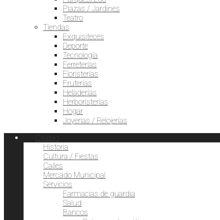
Plazas / Jardines
Teatro
Tiendas
Exquisiteces
Deporte
Tecnología
Ferreterías
Floristerías
Fruterías
Heladerías
Herboristerías
Hogar
Joyerías / Relojerías
Ciudad
Historia
Cultura / Fiestas
Calles
Mercado Municipal
Servicios
Farmacias de guardia
Salud
Bancos