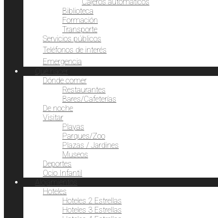
Cajeros automáticos
Biblioteca
Formación
Transporte
Servicios públicos
Teléfonos de interés
Emergencia
Qué hacer
Dónde comer
Restaurantes
Bares/Cafeterías
De noche
Visitar
Playas
Parques/Zoo
Plazas / Jardines
Museos
Deportes
Ocio Infantil
Alojamientos
Hoteles
Hoteles 2 Estrellas
Hoteles 3 Estrellas