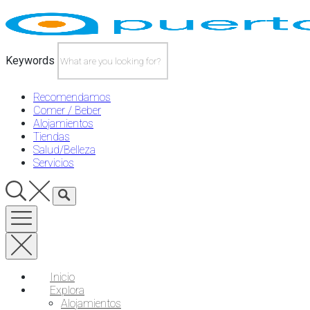
Skip
to
content
Keywords
Recomendamos
Comer / Beber
Alojamientos
Tiendas
Salud/Belleza
Servicios
Inicio
Explora
Alojamientos