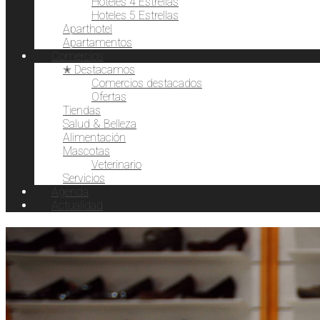
Hoteles 4 Estrellas
Hoteles 5 Estrellas
Aparthotel
Apartamentos
Comercios
✭ Destacamos
Comercios destacados
Ofertas
Tiendas
Salud & Belleza
Alimentación
Mascotas
Veterinario
Servicios
Agenda
Actualidad