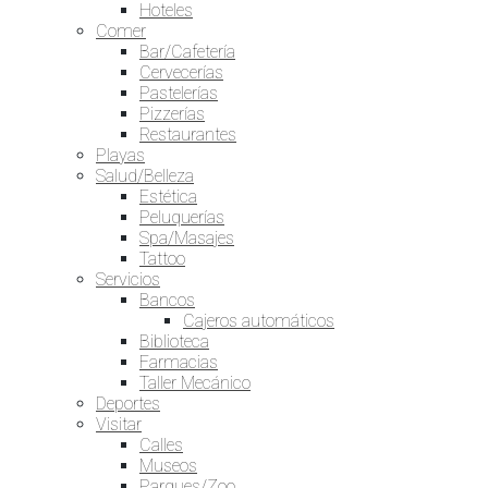
Hoteles
Comer
Bar/Cafetería
Cervecerías
Pastelerías
Pizzerías
Restaurantes
Playas
Salud/Belleza
Estética
Peluquerías
Spa/Masajes
Tattoo
Servicios
Bancos
Cajeros automáticos
Biblioteca
Farmacias
Taller Mecánico
Deportes
Visitar
Calles
Museos
Parques/Zoo