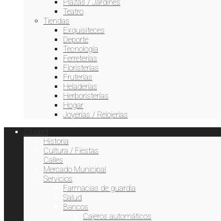
Plazas / Jardines
Destacamos
Teatro
Tiendas
Exquisiteces
Deporte
Mei Lin
Tecnología
Ferreterías
Restaurante Chino
Floristerías
Fruterías
Heladerías
Herboristerías
Hogar
Joyerías / Relojerías
Ciudad
Historia
Cultura / Fiestas
Calles
Mercado Municipal
Servicios
Farmacias de guardia
Salud
Bancos
Cajeros automáticos