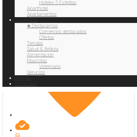
Hoteles 5 Estrellas
Aparthotel
Apartamentos
Comercios
✭ Destacamos
Comercios destacados
Ofertas
Tiendas
Salud & Belleza
Alimentación
Mascotas
Veterinario
Servicios
Agenda
Actualidad