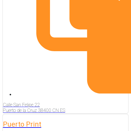
Calle San Felipe
22
Puerto de la Cruz
38400
CN
ES
Puerto Print