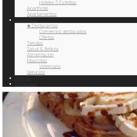
Hoteles 5 Estrellas
Aparthotel
Apartamentos
Comercios
✭ Destacamos
Comercios destacados
Ofertas
Tiendas
Salud & Belleza
Alimentación
Mascotas
Veterinario
Servicios
Agenda
Actualidad