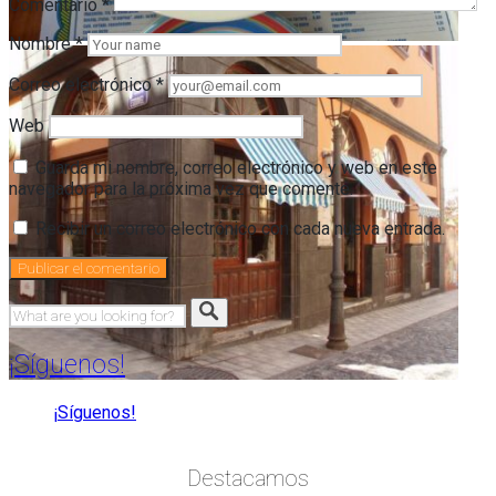
Comentario
*
Nombre
*
Correo electrónico
*
Web
Guarda mi nombre, correo electrónico y web en este
navegador para la próxima vez que comente.
Recibir un correo electrónico con cada nueva entrada.
¡Síguenos!
¡Síguenos!
Destacamos