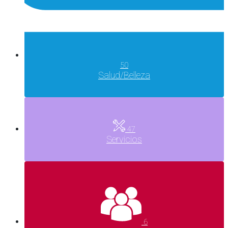
50
Salud/Belleza
47
Servicios
6