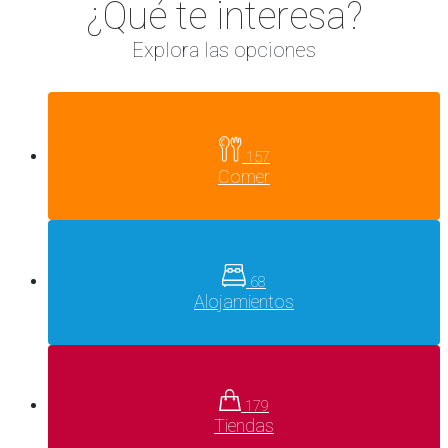
¿Qué te interesa?
Explora las opciones
157
Comer
68
Alojamientos
179
Tiendas