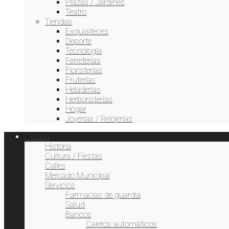
Plazas / Jardines
Teatro
Tiendas
Exquisiteces
Deporte
Tecnología
Ferreterías
Floristerías
Fruterías
Heladerías
Herboristerías
Hogar
Joyerías / Relojerías
Ciudad
Historia
Cultura / Fiestas
Calles
Mercado Municipal
Servicios
Farmacias de guardia
Salud
Bancos
Cajeros automáticos