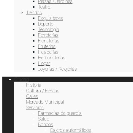
Plazas / Jardines
Teatro
Tiendas
Exquisiteces
Deporte
Tecnología
Ferreterías
Floristerías
Fruterías
Heladerías
Herboristerías
Hogar
Joyerías / Relojerías
Ciudad
Historia
Cultura / Fiestas
Calles
Mercado Municipal
Servicios
Farmacias de guardia
Salud
Bancos
Cajeros automáticos