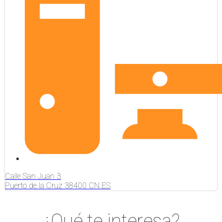
Calle San Juan
3
Puerto de la Cruz
38400
CN
ES
¿Qué te interesa?