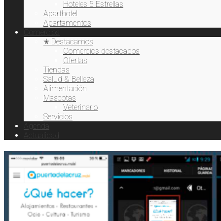
Desde Android:
Hoteles 5 Estrellas
Aparthotel
Lo primero que debemos hacer es pulsar en el icono de
Apartamentos
acceso a Internet. Cuando tengamos la web
Comercios
www.puertodelacruz.mobi cargada pulsamos en el icono que
✭ Destacamos
hay en la parte superior derecha de nuestra pantalla [lo
Comercios destacados
pueden ver en las capturas debajo de este texto] para que
Ofertas
nos salga el menú con todas las opciones disponibles. En
Tiendas
ese menú seleccionaremos la opción “
marcadores
“, una vez
Salud & Belleza
allí buscamos el marcador que queramos tener en nuestro
Alimentación
escritorio y pulsamos sobre el hasta que nos salga un nuevo
Mascotas
menú. Ahí buscaremos la opción “
Añadir acceso directo al
Veterinario
escritorio
“, pulsa sobre ella y ya tendrás el acceso directo
Servicios
creado.
Agenda
Actualidad