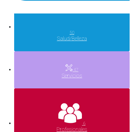
50
Salud/Belleza
47
Servicios
6
Profesionales