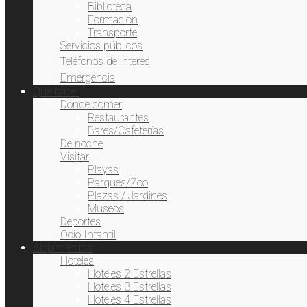
Biblioteca
Formación
Transporte
Servicios públicos
Teléfonos de interés
Emergencia
Qué hacer
Dónde comer
Restaurantes
Bares/Cafeterías
De noche
Visitar
Playas
Parques/Zoo
Plazas / Jardines
Museos
Deportes
Ocio Infantil
Alojamientos
Hoteles
Hoteles 2 Estrellas
Hoteles 3 Estrellas
Hoteles 4 Estrellas