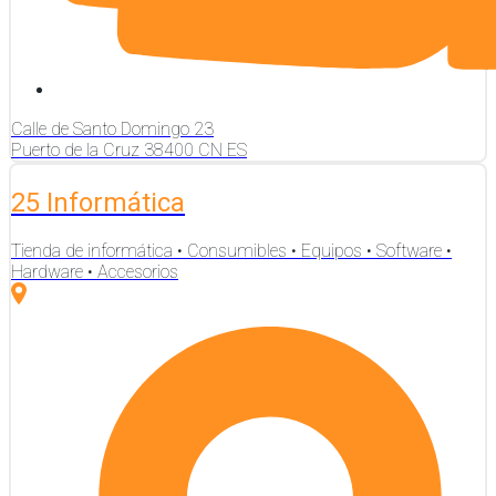
Calle de Santo Domingo
23
Puerto de la Cruz
38400
CN
ES
25 Informática
Tienda de informática • Consumibles • Equipos • Software •
Hardware • Accesorios