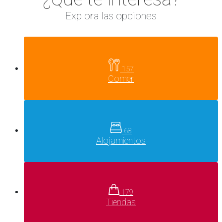
Explora las opciones
157
Comer
68
Alojamientos
179
Tiendas