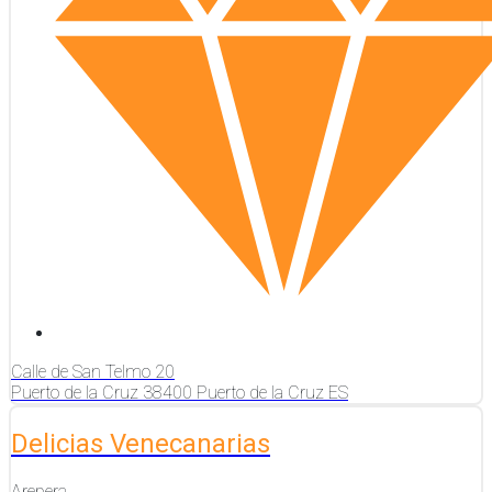
Calle de San Telmo
20
Puerto de la Cruz
38400
Puerto de la Cruz
ES
Delicias Venecanarias
Arepera