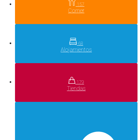
157
Comer
68
Alojamientos
179
Tiendas