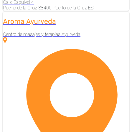
Calle Esquivel
4
Puerto de la Cruz
38400
Puerto de la Cruz
ES
Aroma Ayurveda
Centro de masajes y terapias Ayurveda