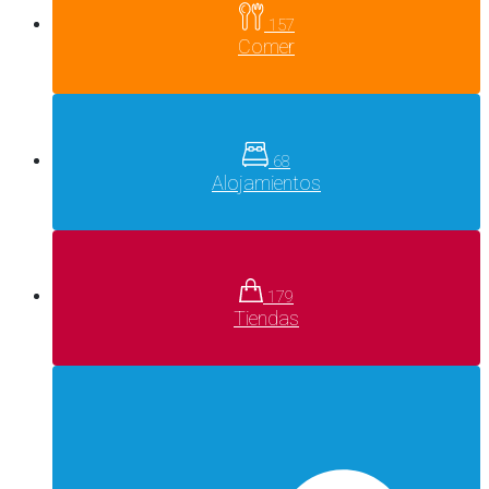
157
Comer
68
Alojamientos
179
Tiendas