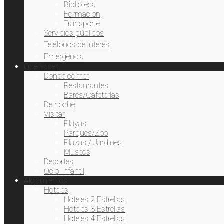
Biblioteca
Formación
Transporte
Servicios públicos
Teléfonos de interés
Emergencia
Qué hacer
Dónde comer
Restaurantes
Bares/Cafeterías
De noche
Visitar
Playas
Parques/Zoo
Plazas / Jardines
Museos
Deportes
Ocio Infantil
Alojamientos
Hoteles
Hoteles 2 Estrellas
Hoteles 3 Estrellas
Hoteles 4 Estrellas