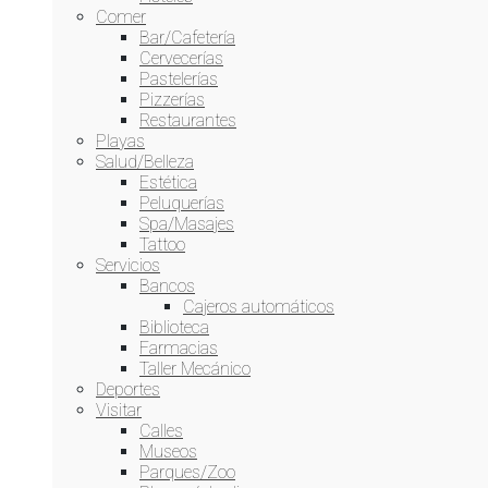
abril 19, 2016
Comer
Bar/Cafetería
Teatro
Cervecerías
Pastelerías
Mueca 2016
Pizzerías
Restaurantes
marzo 30, 2016
Playas
Salud/Belleza
Arte
Estética
Cultura
Peluquerías
Teatro
Spa/Masajes
Tattoo
Servicios
Bancos
¡Síguenos!
Cajeros automáticos
Biblioteca
Farmacias
¡Síguenos!
Taller Mecánico
Deportes
Visitar
Destacamos
Calles
Museos
Parques/Zoo