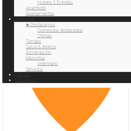
Hoteles 5 Estrellas
Moda & Complementos
Aparthotel
Apartamentos
Comercios
✭ Destacamos
Comercios destacados
Ofertas
Tiendas
Salud & Belleza
Alimentación
Mascotas
Veterinario
Servicios
Agenda
Actualidad