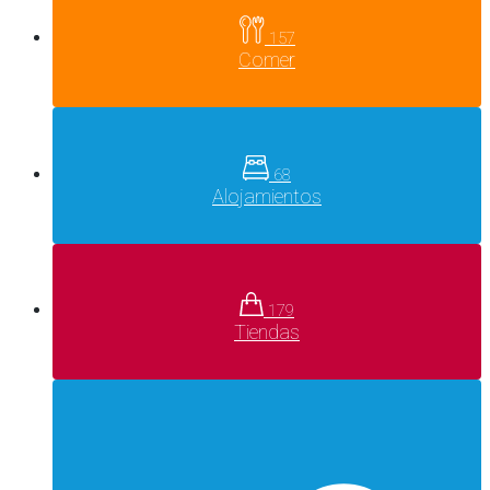
157
Comer
68
Alojamientos
179
Tiendas