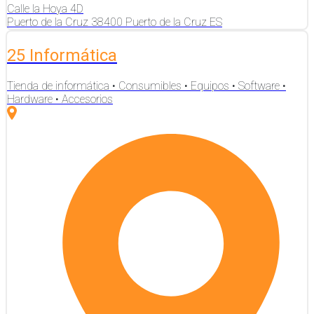
Calle la Hoya
4D
Puerto de la Cruz
38400
Puerto de la Cruz
ES
25 Informática
Tienda de informática • Consumibles • Equipos • Software •
Hardware • Accesorios