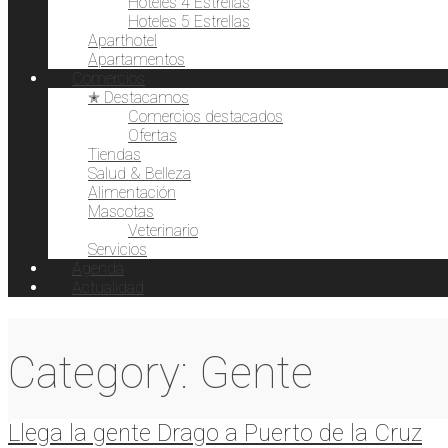
Hoteles 4 Estrellas
Hoteles 5 Estrellas
Aparthotel
Apartamentos
Comercios
✭ Destacamos
Comercios destacados
Ofertas
Tiendas
Salud & Belleza
Alimentación
Mascotas
Veterinario
Servicios
Agenda
Actualidad
Category: Gente
Llega la gente Drago a Puerto de la Cruz