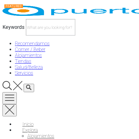
Skip
FEATURED
FEATURED
FEATURED
FEATURED
FEATURED
to
content
Keywords
Recomendamos
Comer / Beber
Alojamientos
Tiendas
Salud/Belleza
Servicios
Inicio
Explora
Alojamientos