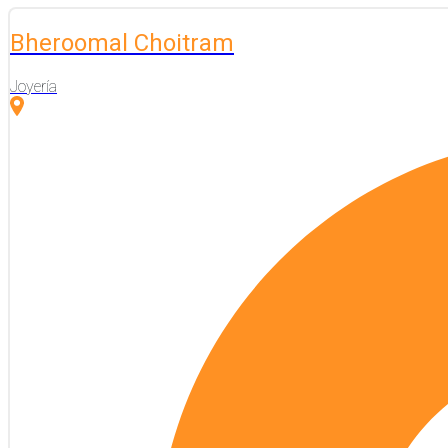
Bheroomal Choitram
Joyería