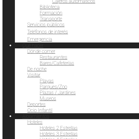
Cajeros automáticos
Biblioteca
Formación
Transporte
Servicios públicos
Teléfonos de interés
Emergencia
Qué hacer
Dónde comer
Restaurantes
Bares/Cafeterías
De noche
Visitar
Playas
Parques/Zoo
Plazas / Jardines
Museos
Deportes
Ocio Infantil
Alojamientos
Hoteles
Hoteles 2 Estrellas
Hoteles 3 Estrellas