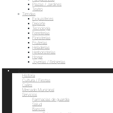
Plazas / Jardines
Teatro
Tiendas
Exquisiteces
Deporte
Tecnología
Ferreterías
Floristerías
Fruterías
Heladerías
Herboristerías
Hogar
Joyerías / Relojerías
Ciudad
Historia
Cultura / Fiestas
Calles
Mercado Municipal
Servicios
Farmacias de guardia
Salud
Bancos