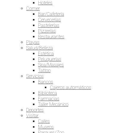
Hoteles
Comer
Bar/Cafetería
Cervecerías
Pastelerías
Pizzerías
Restaurantes
Playas
Salud/Belleza
Estética
Peluquerías
Spa/Masajes
Tattoo
Servicios
Bancos
Cajeros automáticos
Biblioteca
Farmacias
Taller Mecánico
Deportes
Visitar
Calles
Museos
Parques/Zoo