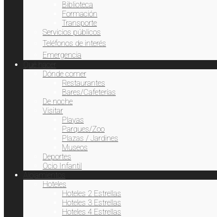
Biblioteca
Formación
Transporte
Servicios públicos
Teléfonos de interés
Emergencia
Qué hacer
Dónde comer
Restaurantes
Bares/Cafeterías
De noche
Visitar
Playas
Parques/Zoo
Plazas / Jardines
Museos
Deportes
Ocio Infantil
Alojamientos
Hoteles
Hoteles 2 Estrellas
Hoteles 3 Estrellas
Hoteles 4 Estrellas