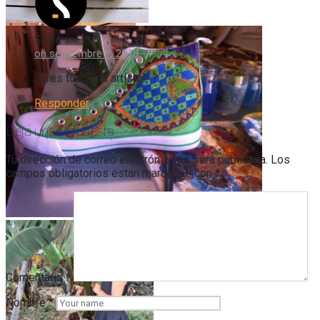
Sofía
on septiembre 9, 2016
¡¡Eres toda una artista!! ?
Responder
Deja una respuesta
Tu dirección de correo electrónico no será publicada.
Los
campos obligatorios están marcados con
*
Comentario
*
Nombre
*