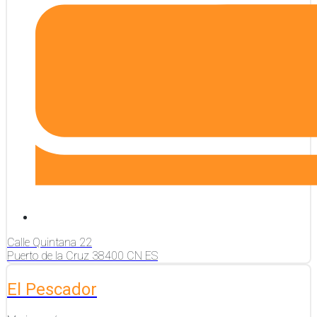
Calle Quintana
22
Puerto de la Cruz
38400
CN
ES
El Pescador