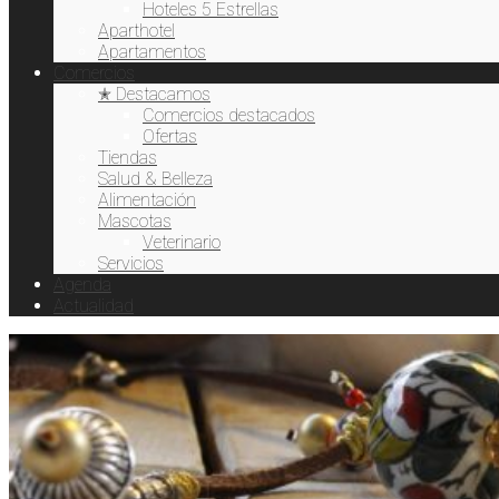
Hoteles 5 Estrellas
Aparthotel
Apartamentos
Comercios
✭ Destacamos
Comercios destacados
Ofertas
Tiendas
Salud & Belleza
Alimentación
Mascotas
Veterinario
Servicios
Agenda
Actualidad