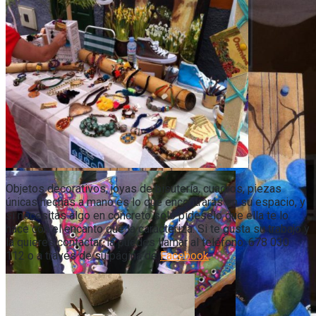
Objetos decorativos, joyas de bisutería, cuadros, piezas
únicas hechas a mano es lo que encontrarás en su espacio, y
si necesitas algo en concreto solo pídeselo que ella te lo
hace con el encanto que la caracteriza. Si te gusta su trabajo y
la quieres contactar, la puedes llamar al teléfono: 678 030
112 o a través de su página de
Facebook
.