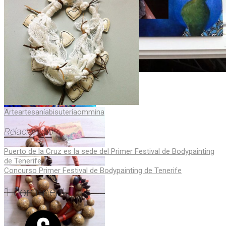
Arte
artesanía
bisutería
ommina
Relacionado
Navegación
Puerto de la Cruz es la sede del Primer Festival de Bodypainting
de Tenerife
de
Concurso Primer Festival de Bodypainting de Tenerife
entradas
1 comment